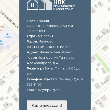
Организация:
ООО НПК Газинжиниринг и
консалтинг
Страна:
Россия
Город:
Иваново
Почтовый индекс:
153022
Адрес:
Ивановская область,
город Иваново, ул. Танкиста
Александрова, д. 4
Режим работы:
Пн-пт, с 9:00 до
17:00
Телефон:
+7(4932) 57-49-14, +7(920)
355-31-07
Email:
b2@npk-gk.ru
Карта проезда