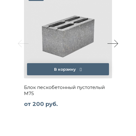
В корзину
Блок пескобетонный пустотелый
Бордю
М75
серы
от
200 руб.
от
70